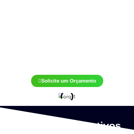
Com muita sensibilidade, profissionalismo e músicos
gabaritados, executamos sua cerimônia com a melhor
qualidade musical, levando emoção a todos seus convidados.
Repertório de qualidade e bom gosto é a nossa especialidade.
Temos diversos instrumentos diferentes: clarins, violino, voz,
flauta, violoncelo, entre outros, para deixar sua cerimônia
ainda mais incrível.
Solicite um Orçamento
Eventos Corporativos