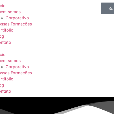
ício
So
uem somos
Corporativo
ssas Formações
rtifólio
og
ntato
ício
uem somos
Corporativo
ssas Formações
rtifólio
og
ntato