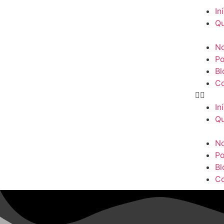
In
Q
No
Po
Bl
Co
In
Q
No
Po
Bl
Co