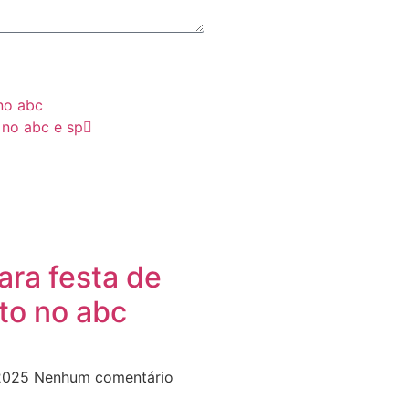
no abc
 no abc e sp
ara festa de
o no abc
 2025
Nenhum comentário