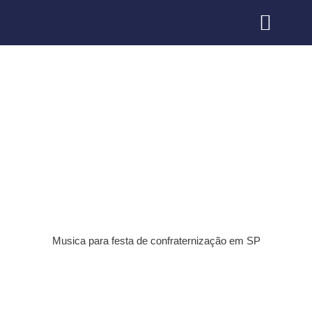
Quem somos
Nossas Formaçõe
Musica para festa de confraternização
em SP
Musica para festa de confraternização em SP