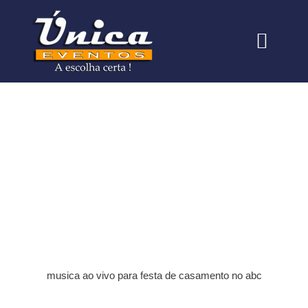
Quem somos
Nossas Formaçõe
musica ao vivo para festa de casamento
no abc
musica ao vivo para festa de casamento no abc