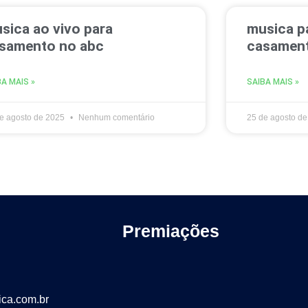
sica ao vivo para
musica pa
samento no abc
casament
BA MAIS »
SAIBA MAIS »
e agosto de 2025
Nenhum comentário
25 de agosto d
Premiações
ca.com.br