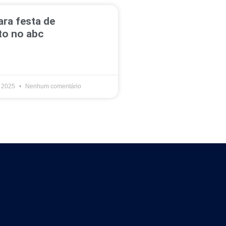
ra festa de
o no abc
e 2025
Nenhum comentário