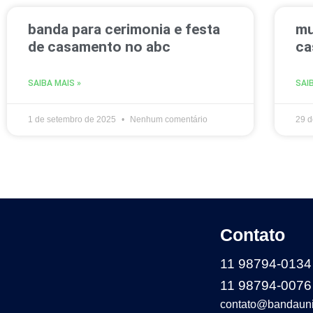
banda para cerimonia e festa
mu
de casamento no abc
ca
SAIBA MAIS »
SAI
1 de setembro de 2025
Nenhum comentário
29 d
Contato
11 98794-0134
11 98794-0076
contato@bandauni