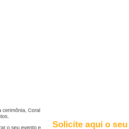
ONIA DE CASAMENT
SP
 cerimônia, Coral
tos.
Solicite aqui o se
ar o seu evento e