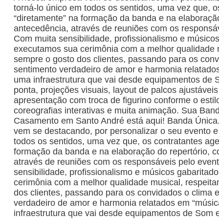
torná-lo único em todos os sentidos, uma vez que, 
“diretamente” na formação da banda e na elaboração
antecedência, através de reuniões com os responsáv
Com muita sensibilidade, profissionalismo e músicos
executamos sua cerimônia com a melhor qualidade m
sempre o gosto dos clientes, passando para os conv
sentimento verdadeiro de amor e harmonia relatad
uma infraestrutura que vai desde equipamentos de 
ponta, projeções visuais, layout de palcos ajustávei
apresentação com troca de figurino conforme o estil
coreografias interativas e muita animação. Sua Band
Casamento em Santo André está aqui! Banda Única
vem se destacando, por personalizar o seu evento e
todos os sentidos, uma vez que, os contratantes ag
formação da banda e na elaboração do repertório, 
através de reuniões com os responsáveis pelo even
sensibilidade, profissionalismo e músicos gabarita
cerimônia com a melhor qualidade musical, respeit
dos clientes, passando para os convidados o clima 
verdadeiro de amor e harmonia relatados em “músi
infraestrutura que vai desde equipamentos de Som 