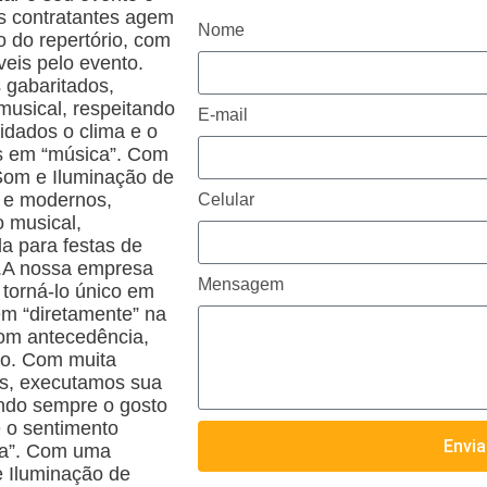
os contratantes agem
Nome
 do repertório, com
eis pelo evento.
 gabaritados,
usical, respeitando
E-mail
idados o clima e o
os em “música”. Com
Som e Iluminação de
s e modernos,
Celular
o musical,
a para festas de
.A nossa empresa
Mensagem
 torná-lo único em
em “diretamente” na
com antecedência,
to. Com muita
dos, executamos sua
ando sempre o gosto
e o sentimento
Envia
ca”. Com uma
e Iluminação de