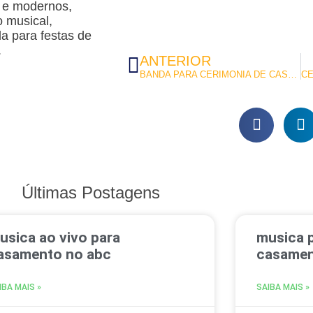
s e modernos,
o musical,
a para festas de
.
ANTERIOR
BANDA PARA CERIMONIA DE CASAMENTO EM SBC
Últimas Postagens
usica ao vivo para
musica p
asamento no abc
casamen
IBA MAIS »
SAIBA MAIS »