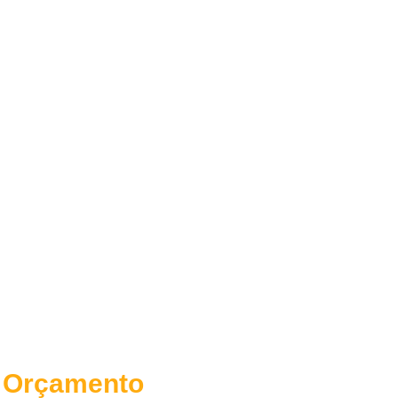
O NO ABC E
u Orçamento