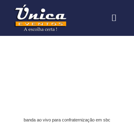
Quem somos
Nossas Formaçõe
banda ao vivo para confraternização em
sbc
banda ao vivo para confraternização em sbc